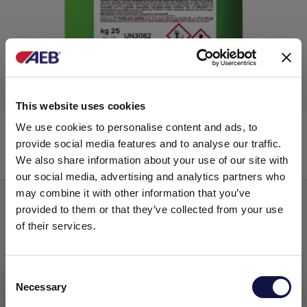
This website uses cookies
LUBISAN Super Vet
We use cookies to personalise content and ads, to
provide social media features and to analyse our traffic.
We also share information about your use of our site with
our social media, advertising and analytics partners who
Lubricantes a base de aminas
may combine it with other information that you’ve
provided to them or that they’ve collected from your use
of their services.
Consent
Necessary
Selection
El presente sitio web está dirigido a un público empresarial.
Los productos, servicios e información contenidos en el