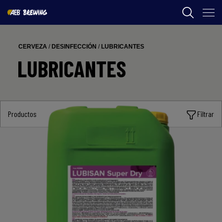
AEB
CERVEZA
/
DESINFECCIÓN
/
LUBRICANTES
ENOLOGIA
LUBRICANTES
CERVEZA
FOOD
Productos
Filtrar
SPIRITS
AEB ACADEMY
CL