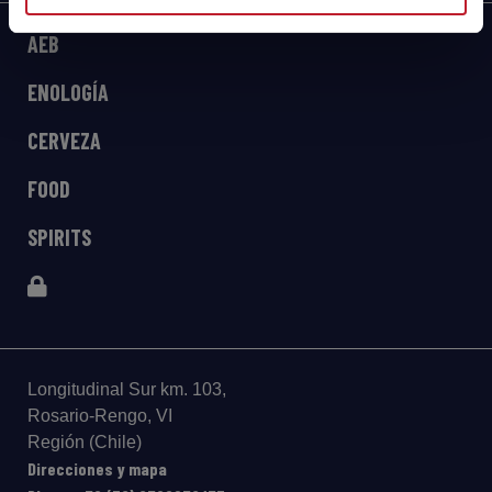
AEB
ENOLOGÍA
CERVEZA
FOOD
SPIRITS
Longitudinal Sur km. 103,
Rosario-Rengo, VI
Región (Chile)
Direcciones y mapa