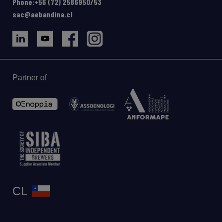
Phone:+56 (72) 2586950/53
sac@aebandina.cl
Partner of
CL