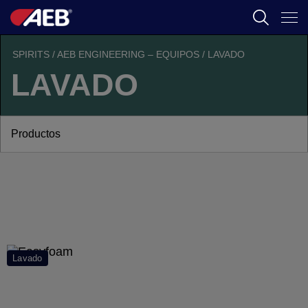
AEB
SPIRITS
/
AEB ENGINEERING – EQUIPOS
/
LAVADO
LAVADO
ENOLOGIA
CERVEZA
Productos
FOOD
SPIRITS
AEB ACADEMY
Lavado
CL