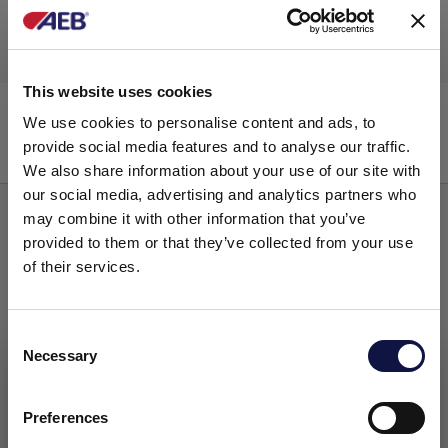
This website uses cookies
REASE
We use cookies to personalise content and ads, to
provide social media features and to analyse our traffic.
We also share information about your use of our site with
Acidos a base de fosforico-acido citrico
our social media, advertising and analytics partners who
may combine it with other information that you’ve
provided to them or that they’ve collected from your use
of their services.
C
Necessary
o
El presente sitio web está dirigido a un público empresarial.
Los productos, servicios e información contenidos en el
n
mismo están destinados exclusivamente a clientes
s
Preferences
profesionales y empresas del sector.
e