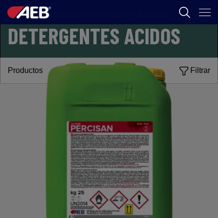
FOOD
/
DESINFECCIÓN
/
DETERGENTES ACIDOS
DETERGENTES ACIDOS
AEB
ENOLOGIA
Productos
Filtrar
CERVEZA
FOOD
SPIRITS
AEB ACADEMY
CL