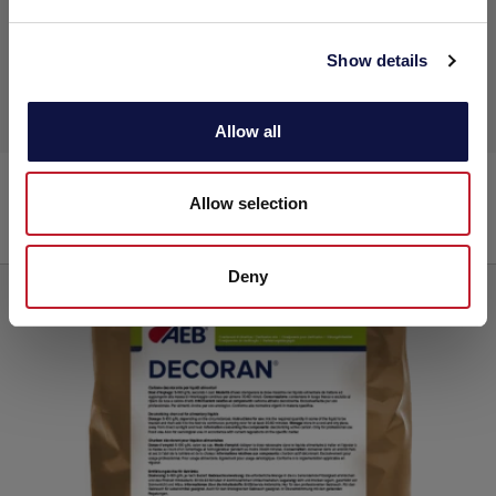
e
c
Show details
t
i
o
Allow all
n
DEODAL
Allow selection
Desodorización
Deny