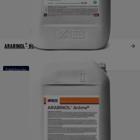
®
ARABINOL
HC
Estabilización