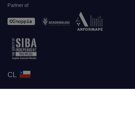
Partner of
CL
Privacy
Legal
-
© 2026 AEB Group spa