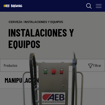
AEB
CERVEZA
/
INSTALACIONES Y EQUIPOS
ENOLOGIA
INSTALACIONES Y
CERVEZA
EQUIPOS
FOOD
SPIRITS
Productos
Filtrar
AEB ACADEMY
MANIPULACIÓN DE LÍQUIDOS
CL