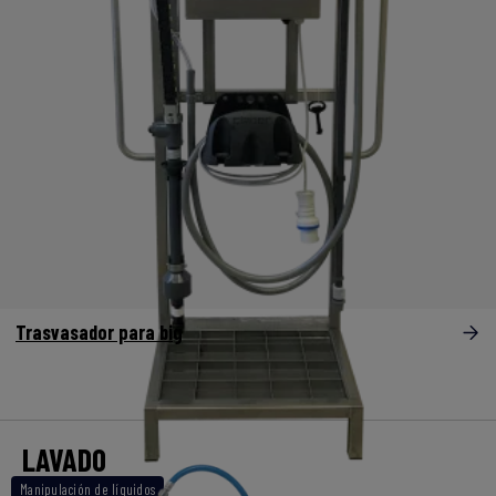
Trasvasador para big
LAVADO
Manipulación de líquidos