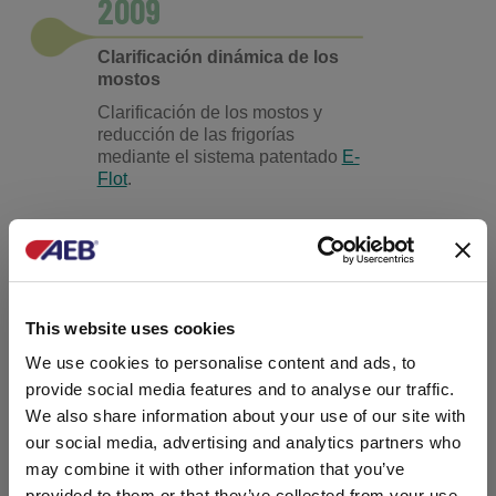
2009
* 2023.
** Dato acumulativo 2024 (AEB Italia y AEB Portugal). Fuentes:
Clarificación dinámica de los
energía renovable, fotovoltaica, calefacción urbana.
mostos
Clarificación de los mostos y
reducción de las frigorías
mediante el sistema patentado
E-
Flot
.
2013
SEstabilización tartárica en frío
This website uses cookies
Reducción del pH y
estabilización tartárica de los
We use cookies to personalise content and ads, to
vinos con el sistema patentado
provide social media features and to analyse our traffic.
Stabymatic
, que reduce el tiempo
We also share information about your use of our site with
y el consumo de energía.
our social media, advertising and analytics partners who
may combine it with other information that you’ve
2016
provided to them or that they’ve collected from your use