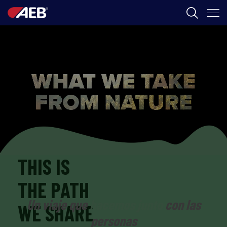
AEB
ENOLOGIA
CERVEZA
FOOD
SPIRITS
AEB ACADEMY
THIS IS
THE PATH
CL
Un viaje que
hacemos junto
con las
WE SHARE
personas