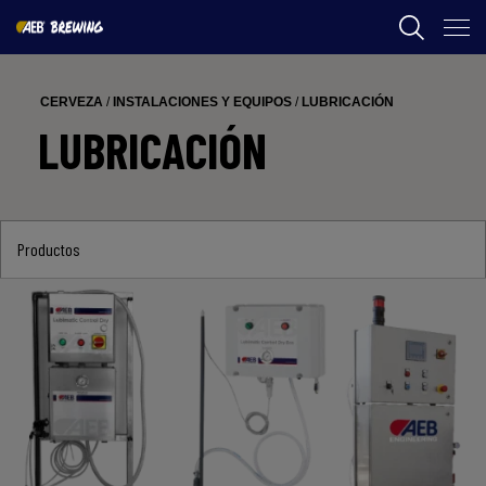
AEB
CERVEZA
/
INSTALACIONES Y EQUIPOS
/
LUBRICACIÓN
ENOLOGIA
LUBRICACIÓN
CERVEZA
FOOD
Productos
SPIRITS
AEB ACADEMY
CL