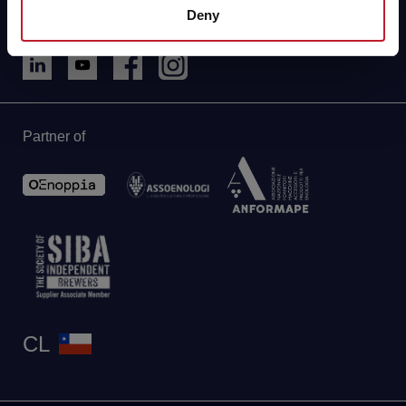
Deny
sac@aebandina.cl
Partner of
CL