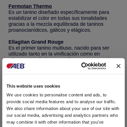
Fermotan Thermo
Es un tanino diseñado específicamente para
estabilizar el color en todas sus tonalidades
gracias a la mezcla equilibrada de taninos
proanocianídicos, gálicos y elágicos.
Ellagitan Grand Rouge
Es el primer tanino multiuso, nacido para ser
utilizado tanto en la vinificación como en
afinado. Atenúa la sensación amarga y ayuda a
obtener vinos aromáticos, con buen color, suave
y fragante.
This website uses cookies
We use cookies to personalise content and ads, to
provide social media features and to analyse our traffic.
We also share information about your use of our site with
our social media, advertising and analytics partners who
may combine it with other information that you’ve