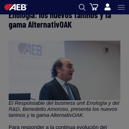
Cesta
Enología: los nuevos taninos y la
AEB
gama AlternativOAK
ENOLOGIA
CERVEZA
FOOD
SPIRITS
AEB ACADEMY
eSHOP
El Responsable del business unit Enología y del
R&D, Benedetto Amoroso, presenta los nuevos
taninos y la gama AlternativOAK.
ES
Para responder a la continua evolución del