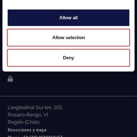
AEB
Allow all
ENOLOGÍA
CERVEZA
Allow selection
FOOD
Deny
SPIRITS
Longitudinal Sur km. 103,
Rosario-Rengo, VI
Región (Chile)
Direcciones y mapa