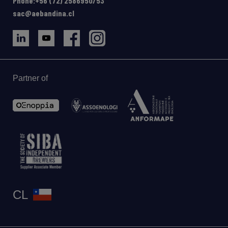
Phone:+56 (72) 2586950/53
sac@aebandina.cl
Partner of
CL