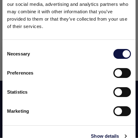
our social media, advertising and analytics partners who
Estabilizadores
may combine it with other information that you’ve
provided to them or that they’ve collected from your use
of their services.
Consent
Necessary
Selection
El presente sitio web está dirigido a un público empresarial.
NXT Balance White
Los productos, servicios e información contenidos en el
mismo están destinados exclusivamente a clientes
Preferences
profesionales y empresas del sector.
Suscribirse a nuestro newsletter
Statistics
Entendido
Marketing
Show details