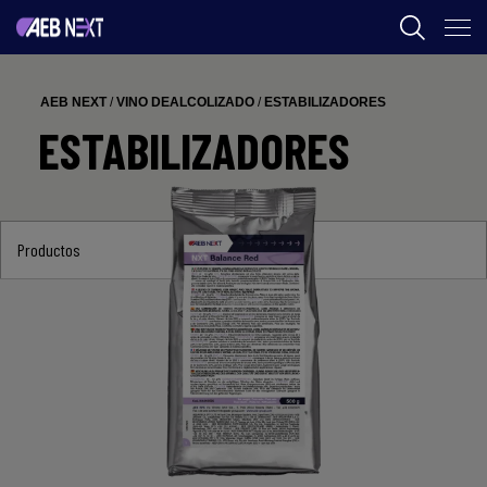
AEB
AEB NEXT
/
VINO DEALCOLIZADO
/
ESTABILIZADORES
ENOLOGIA
ESTABILIZADORES
CERVEZA
FOOD
Productos
SPIRITS
AEB ACADEMY
CL