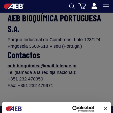
Cesta
AEB BIOQUÍMICA PORTUGUESA
AEB
S.A.
ENOLOGIA
CERVEZA
Parque Industrial de Coimbrões, Lote 123/124
Fragosela 3500-618 Viseu (Portugal)
FOOD
Contactos
SPIRITS
aeb.bioquimica@mail.telepac.pt
AEB ACADEMY
Tel (llamada a la red fija nacional):
+351 232 470350
eSHOP
Fax: +351 232 479971
ES