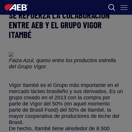
SE REFUERZA LA COLABORACIÓN
AEB
ENTRE AEB Y EL GRUPO VIGOR
ITAMBÉ
ENOLOGIA
CERVEZA
FOOD
Faiza Azul, queso entre los productos estrella
del Grupo Vigor.
SPIRITS
AEB ACADEMY
Vigor Itambé es el Grupo más importante en el
mercado lácteo brasileño y sus derivados. Es un
grupo creado en el 2013 con la compra por
parte de Vigor del 50% (en aquel momento
parte de Brasil Food) del 50% de Itambé, la
CL
mayor cooperativa de productores de leche del
Brasil.
De hecho, Itambé tiene alrededor de 8.500