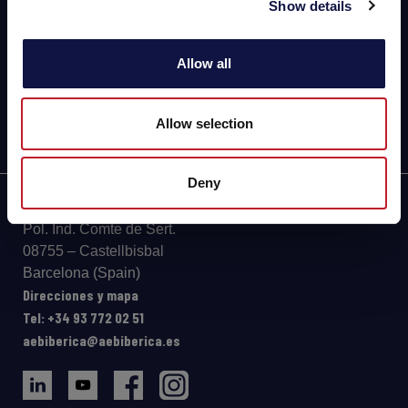
CERVEZA
Show details
FOOD
Allow all
SPIRITS
Allow selection
Deny
Av. Can Campanyà, 13
Pol. Ind. Comte de Sert.
08755 – Castellbisbal
Barcelona (Spain)
Direcciones y mapa
Tel: +34 93 772 02 51
aebiberica@aebiberica.es