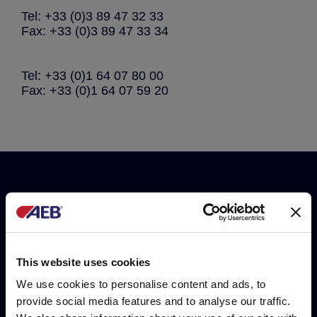
Tel: +33 (0)3 89 47 32 33
Fax: +33 (0)3 89 47 33 34
Tel: +33 (0)1 64 07 80 00
Fax: +33 (0)1 64 07 59 20
¿Quiere estar informado de
todas las novedades,
acciones y eventos de
This website uses cookies
Grupo? Suscribirse a nuestro
We use cookies to personalise content and ads, to
provide social media features and to analyse our traffic.
newsletter!