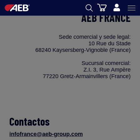
Cesta
AEB FRANCE
AEB
ENOLOGIA
Sede comercial y sede legal:
10 Rue du Stade
CERVEZA
68240 Kaysersberg-Vignoble (France)
FOOD
Sucursal comercial:
Z.I. 3, Rue Ampère
SPIRITS
77220 Gretz-Armainvillers (France)
AEB ACADEMY
eSHOP
Contactos
infofrance@aeb-group.com
ES