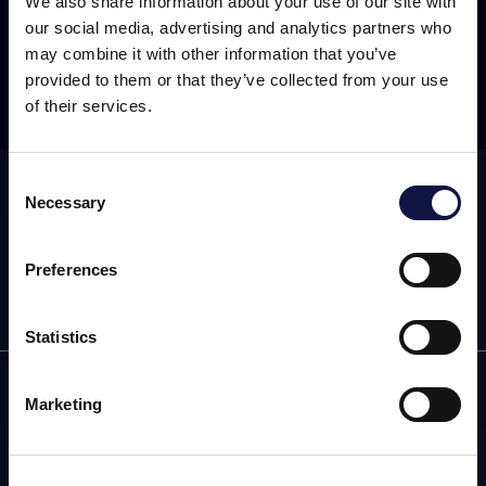
We also share information about your use of our site with
our social media, advertising and analytics partners who
may combine it with other information that you’ve
Suscríbase al boletín
provided to them or that they’ve collected from your use
of their services.
Consent
Suscribirse a nuestro newsletter
Necessary
Selection
El presente sitio web está dirigido a un público empresarial.
Los productos, servicios e información contenidos en el
mismo están destinados exclusivamente a clientes
Preferences
profesionales y empresas del sector.
Statistics
Entendido
AEB
Marketing
ENOLOGÍA