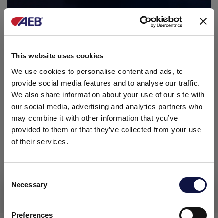
Entre los elementos de prefiltración incluimos:
Prefiltros en polipropileno
01
This website uses cookies
We use cookies to personalise content and ads, to
Elementos filtrantes de elevado caudal
02
provide social media features and to analyse our traffic.
We also share information about your use of our site with
Filtros con carbón activo
Hospicarb FC
03
our social media, advertising and analytics partners who
(con fibras de carbón activo) y Hospicarb
may combine it with other information that you’ve
CB (sistema “carbon block”)
provided to them or that they’ve collected from your use
of their services.
Elementos filtrantes
en polipropileno
04
(tecnología "
melt-blown
")
Consent
Elementos filtrantes en acero inox AISI
05
Necessary
Selection
El presente sitio web está dirigido a un público empresarial.
316
plisado
Los productos, servicios e información contenidos en el
mismo están destinados exclusivamente a clientes
Preferences