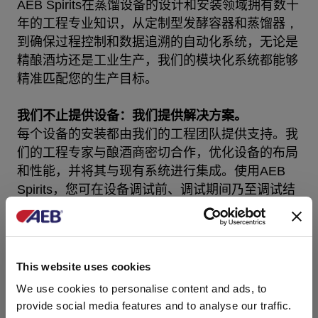
AEB Spirits
在
蒸馏设备的设计和安装
领域拥有
数十
年的工程专业知识，
从定制型
发酵容器和蒸馏器
，
到确保过程控制和数据追溯的自动化系统
，无论是
精酿酒坊还是工业生产，
我们的模块化系统
都
能够
精准匹配
您的生产目标。
我们
不止
提供
设备：我们
提供
解决方案。
每个
设备的
安装都由我们的工程团队提供支持
。我
们的工程专家
与
酿酒商
密切合作，优化
设备的
布局
和
性能
，并将其与
现有系统
进行
集成。
使用
AEB
Spirits
，您可在
设备
调试前、
调试
期间
乃至调试结
束
后
长期
获得技术支持。
从顶部主菜单栏探索完整
This website uses cookies
系列。
We use cookies to personalise content and ads, to
provide social media features and to analyse our traffic.