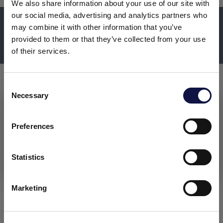
We also share information about your use of our site with
DISCOVER MORE ABOUT
our social media, advertising and analytics partners who
may combine it with other information that you’ve
provided to them or that they’ve collected from your use
AEB ENGINEERING
of their services.
C
Necessary
o
本网站面向商业受众。
n
本网站上的所有产品、服务和信息仅供专业客户、企业和专业人
s
士（公司）。
Preferences
e
n
我理解
t
Statistics
S
e
Marketing
l
e
c