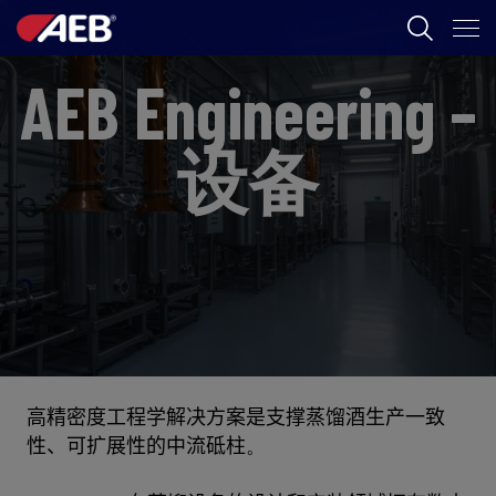
AEB Engineering –
AEB
葡萄酒酿造
设备
啤酒
食品
SPIRITS
AEB ACADEMY
高精密度
工程
学
解决方案是
支撑蒸馏酒生产
一致
ZH
性
、可扩展
性
的
中流砥柱
。