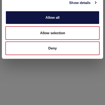
Show details
t
i
o
Allow all
n
Allow selection
Deny