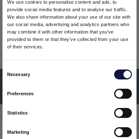
sistemas existentes. Con AEB Spirits, se
We use cookies to personalise content and ads, to
beneficia de asistencia técnica antes, durante y
provide social media features and to analyse our traffic.
mucho después de la puesta en marcha.
We also share information about your use of our site with
our social media, advertising and analytics partners who
Descubre toda la gama desde
may combine it with other information that you’ve
provided to them or that they’ve collected from your use
la barra del menú principal
of their services.
C
DESCUBRE MÁS SOBRE
Necessary
o
El presente sitio web está dirigido a un público empresarial.
Los productos, servicios e información contenidos en el
n
AEB ENGINEERING
mismo están destinados exclusivamente a clientes
s
Preferences
profesionales y empresas del sector.
e
n
t
Statistics
Entendido
S
e
Marketing
l