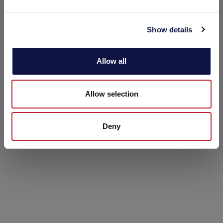
e
c
Show details
t
i
o
Allow all
n
Allow selection
Deny