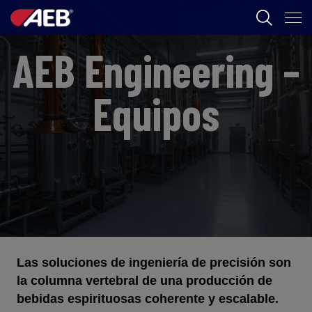
AEB Engineering –
AEB
ENOLOGIA
Equipos
CERVEZA
FOOD
SPIRITS
AEB ACADEMY
Las soluciones de ingeniería de precisión son
CL
la columna vertebral de una producción de
bebidas espirituosas coherente y escalable.