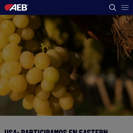
AEB
ENOLOGIA
CERVEZA
FOOD
SPIRITS
AEB ACADEMY
CL
USA: PARTICIPAMOS EN EASTERN