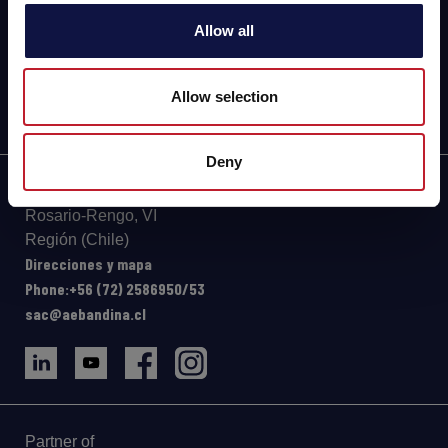
FOOD
Allow all
SPIRITS
Allow selection
Deny
Longitudinal Sur km. 103,
Rosario-Rengo, VI
Región (Chile)
Direcciones y mapa
Phone:+56 (72) 2586950/53
sac@aebandina.cl
Partner of