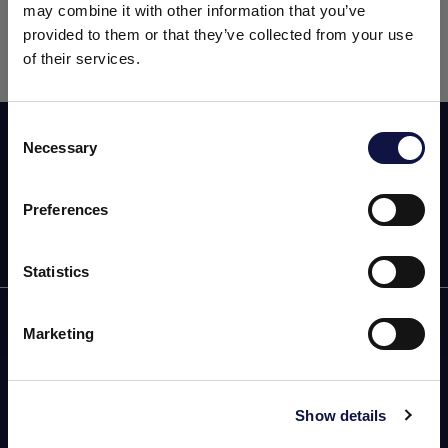
may combine it with other information that you’ve
provided to them or that they’ve collected from your use
El evento se llevará a cabo en
Lancaster County
of their services.
Convention Center
.
Consent
Suscribirse a nuestro newsletter
Necessary
Selection
El presente sitio web está dirigido a un público empresarial.
Los productos, servicios e información contenidos en el
mismo están destinados exclusivamente a clientes
Preferences
profesionales y empresas del sector.
Statistics
Entendido
AEB
Marketing
ENOLOGÍA
CERVEZA
Show details