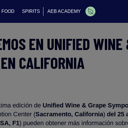
FOOD
SPIRITS
AEB ACADEMY
EMOS EN UNIFIED WINE
 EN CALIFORNIA
xima edición de
Unified Wine & Grape Symp
tion Center (
Sacramento, California
)
d
el 25 
SA,
F1
) pueden obtener más información sobr