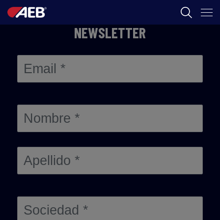
NEWSLETTER
AEB
ENOLOGÍA
CERVEZA
FOOD
SPIRITS
AEB ACADEMY
AR