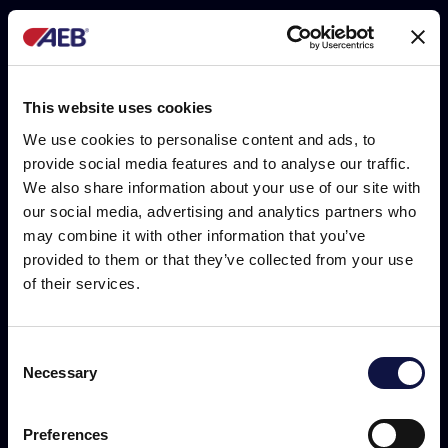
Select all the ways in which you wish to be
contacted by AEB-Group:
Acepto los términos de la Información
This website uses cookies
según el art. 13 GDPR (Política de
We use cookies to personalise content and ads, to
privacidad)
provide social media features and to analyse our traffic.
We also share information about your use of our site with
Me gustaría suscribirme al boletín de AEB
our social media, advertising and analytics partners who
para mantenerme actualizado sobre
may combine it with other information that you’ve
artículos técnicos, sugerencias de
provided to them or that they’ve collected from your use
aplicaciones, videos, eventos y noticias del
of their services.
mercado del vino.
Puede darse de baja en cualquier momento
Consent
haciendo clic en el enlace al pie de página de
Necessary
Selection
El presente sitio web está dirigido a un público empresarial.
nuestros correos electrónicos. Para obtener
Los productos, servicios e información contenidos en el
información sobre nuestras prácticas de
mismo están destinados exclusivamente a clientes
privacidad, visite nuestro sitio web
www.aeb-
Preferences
profesionales y empresas del sector.
group.com/ar/privacy
.