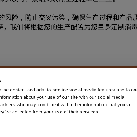
的
风险
，
防止交叉污染
，
确保
生产过程和产品
持，
我们将
根据您的生产配置为您量身定制
消
s
VER OUR SANITATION SOL
ise content and ads, to provide social media features and to an
information about your use of our site with our social media,
partners who may combine it with other information that you’ve
ey’ve collected from your use of their services.