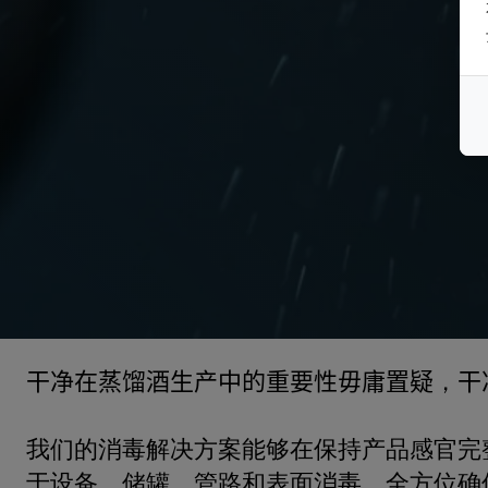
干净在蒸馏酒生产中的重要性
毋庸置疑
，
干
我们的消毒解决方案
能够
在
保持
产品感官完
于
设备、储罐、管
路
和表面
消毒，
全方位
确