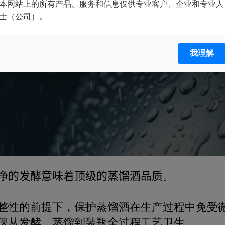
本网站上的所有产品、服务和信息仅供专业客户、企业和专业人
士（公司）。
我理解
净的发酵意味着
顶级
的蒸馏酒
品质
。
整
性的前提下，
保护
蒸馏酒在生产过程中
免
受
保
从
发酵、蒸馏
到
装瓶
全过程工艺
卫生。