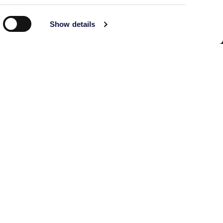
Building C, No.888
Huanhu Rd. (W-2)
Show details
Nanhui New Town,
Pudong New District
Directions and map
Phone: +86 021 33360350
aebshanghai@aeb-group.com