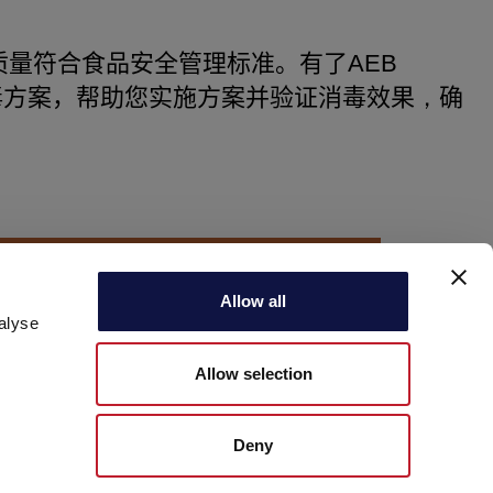
质量
符合食品安全
管理
标准。
有了
AEB
毒方案，
帮助您
实施
方案
并验证
消毒
效果
，
确
UTIONS
Allow all
alyse
Allow selection
Deny