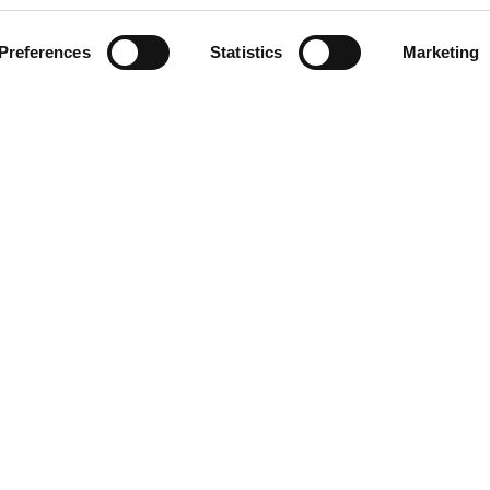
AEB
OENOLOGY
Preferences
Statistics
Marketing
BEER
FOOD
SPIRITS
ZH