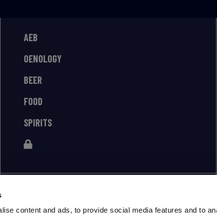
AEB
OENOLOGY
BEER
FOOD
SPIRITS
s
ise content and ads, to provide social media features and to an