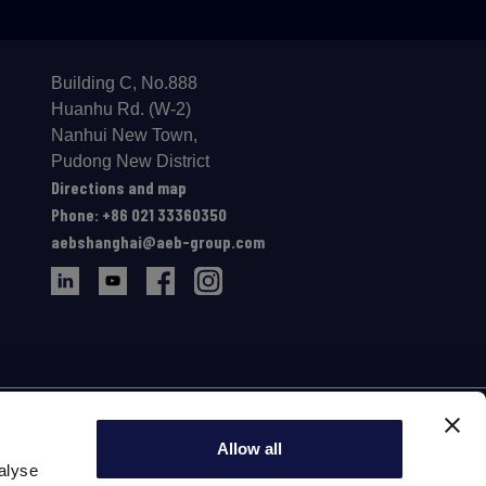
Building C, No.888
Huanhu Rd. (W-2)
Nanhui New Town,
Pudong New District
Directions and map
Phone: +86 021 33360350
aebshanghai@aeb-group.com
Allow all
alyse