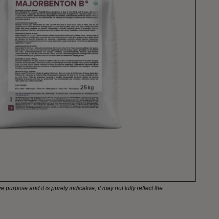
e purpose and it is purely indicative; it may not fully reflect the