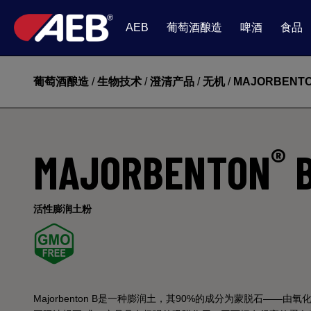
葡萄酒酿造
啤酒
食品
AEB
葡萄酒酿造
/
生物技术
/
澄清产品
/
无机
/
MAJORBENTO
®
MAJORBENTON
活性膨润土粉
Majorbenton B是一种膨润土，其90%的成分为蒙脱石——