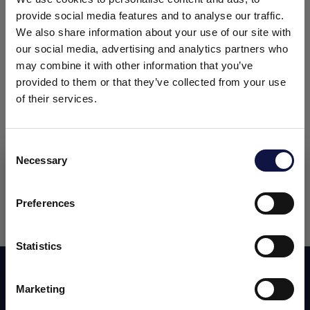
conferencias centrado en cuatro áreas distintas:
provide social media features and to analyse our traffic.
Producción y Vinificación, Ventas y Marketing,
We also share information about your use of our site with
Estrategia y Liderazgo, Viñedos y Cultivadores.
our social media, advertising and analytics partners who
may combine it with other information that you’ve
Tendrás la oportunidad de descubrir nuestros
provided to them or that they’ve collected from your use
productos y soluciones en el
stand #425.
Nuestra
of their services.
gama incluye
productos para el tratamiento y la
producción del vino,
además de
equipos,
Consent
detergentes y filtración
.
Necessary
Selection
El presente sitio web está dirigido a un público empresarial.
El evento se llevará a cabo en el
Sonoma County
Los productos, servicios e información contenidos en el
Fairgrounds
(Santa Rosa, CA).
mismo están destinados exclusivamente a clientes
Preferences
profesionales y empresas del sector.
¡Te esperamos!
Statistics
Entendido
Suscribirse a nuestro newsletter
Marketing