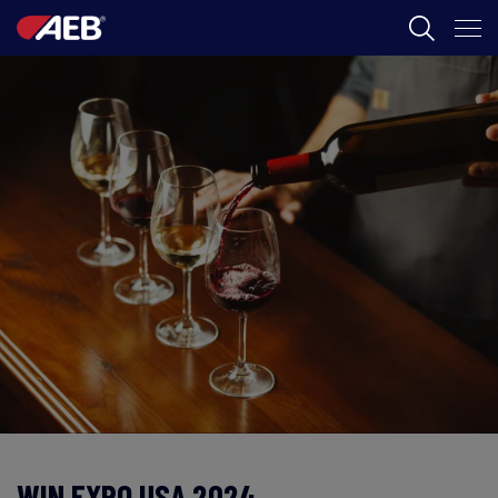
AEB
ENOLOGIA
CERVEZA
FOOD
SPIRITS
AEB ACADEMY
CL
WIN EXPO USA 2024